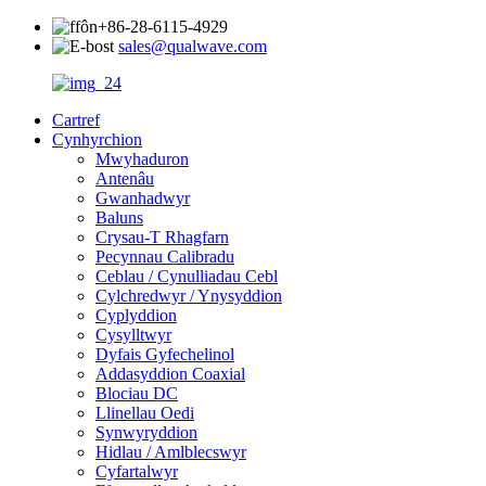
+86-28-6115-4929
sales@qualwave.com
Cartref
Cynhyrchion
Mwyhaduron
Antenâu
Gwanhadwyr
Baluns
Crysau-T Rhagfarn
Pecynnau Calibradu
Ceblau / Cynulliadau Cebl
Cylchredwyr / Ynysyddion
Cyplyddion
Cysylltwyr
Dyfais Gyfechelinol
Addasyddion Coaxial
Blociau DC
Llinellau Oedi
Synwyryddion
Hidlau / Amlblecswyr
Cyfartalwyr