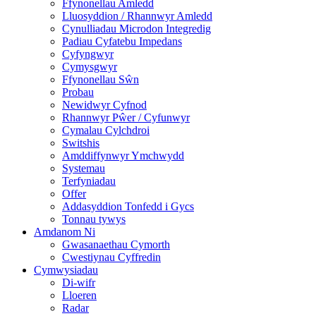
Ffynonellau Amledd
Lluosyddion / Rhannwyr Amledd
Cynulliadau Microdon Integredig
Padiau Cyfatebu Impedans
Cyfyngwyr
Cymysgwyr
Ffynonellau Sŵn
Probau
Newidwyr Cyfnod
Rhannwyr Pŵer / Cyfunwyr
Cymalau Cylchdroi
Switshis
Amddiffynwyr Ymchwydd
Systemau
Terfyniadau
Offer
Addasyddion Tonfedd i Gycs
Tonnau tywys
Amdanom Ni
Gwasanaethau Cymorth
Cwestiynau Cyffredin
Cymwysiadau
Di-wifr
Lloeren
Radar