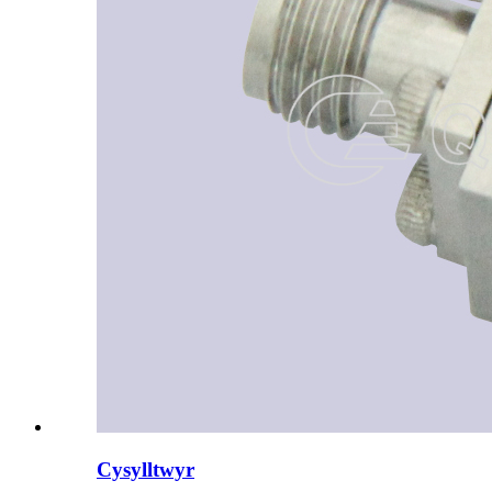
Cysylltwyr