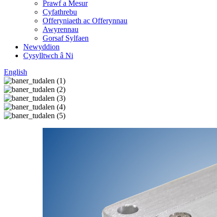
Prawf a Mesur
Cyfathrebu
Offeryniaeth ac Offerynnau
Awyrennau
Gorsaf Sylfaen
Newyddion
Cysylltwch â Ni
English