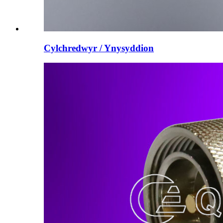
Cylchredwyr / Ynysyddion