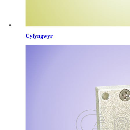
Cyfyngwyr