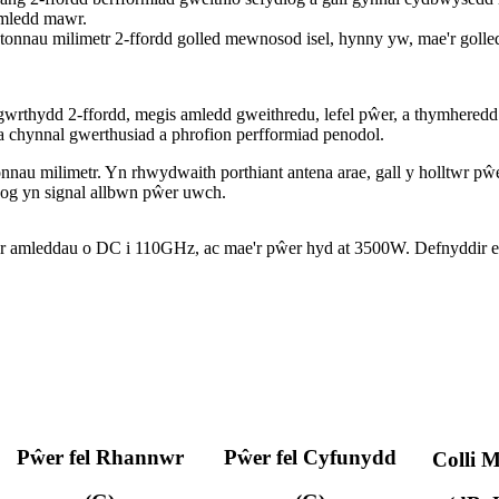
amledd mawr.
 tonnau milimetr 2-ffordd golled mewnosod isel, hynny yw, mae'r go
r gwrthydd 2-ffordd, megis amledd gweithredu, lefel pŵer, a thymhered
a chynnal gwerthusiad a phrofion perfformiad penodol.
au milimetr. Yn rhwydwaith porthiant antena arae, gall y holltwr pŵe
osog yn signal allbwn pŵer uwch.
 ar amleddau o DC i 110GHz, ac mae'r pŵer hyd at 3500W. Defnyddir 
Pŵer fel Rhannwr
Pŵer fel Cyfunydd
Colli 