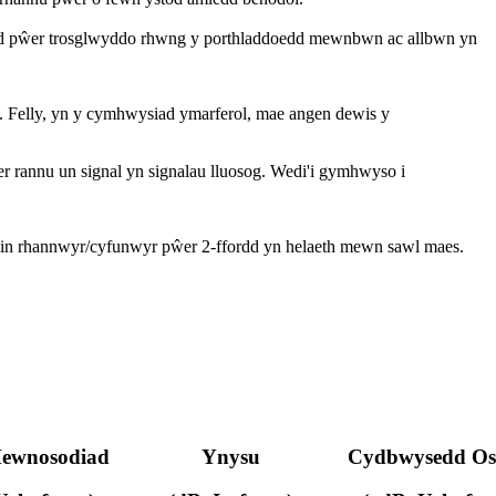
lled pŵer trosglwyddo rhwng y porthladdoedd mewnbwn ac allbwn yn
d. Felly, yn y cymhwysiad ymarferol, mae angen dewis y
r rannu un signal yn signalau lluosog. Wedi'i gymhwyso i
ein rhannwyr/cyfunwyr pŵer 2-ffordd yn helaeth mewn sawl maes.
Mewnosodiad
Ynysu
Cydbwysedd Os