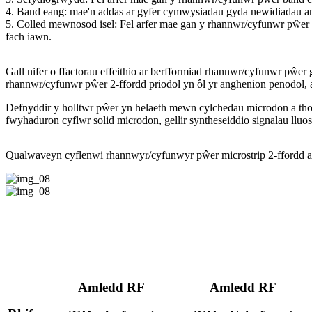
4. Band eang: mae'n addas ar gyfer cymwysiadau gyda newidiadau 
5. Colled mewnosod isel: Fel arfer mae gan y rhannwr/cyfunwr pŵer
fach iawn.
Gall nifer o ffactorau effeithio ar berfformiad rhannwr/cyfunwr pŵe
rhannwr/cyfunwr pŵer 2-ffordd priodol yn ôl yr anghenion penodol, 
Defnyddir y holltwr pŵer yn helaeth mewn cylchedau microdon a thonn
fwyhaduron cyflwr solid microdon, gellir syntheseiddio signalau llu
Qualwave
yn cyflenwi rhannwyr/cyfunwyr pŵer microstrip 2-ffordd
Amledd RF
Amledd RF