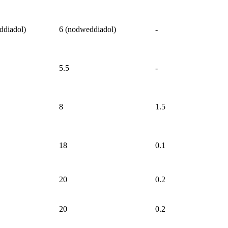
ddiadol)
6 (nodweddiadol)
-
5.5
-
8
1.5
18
0.1
20
0.2
20
0.2