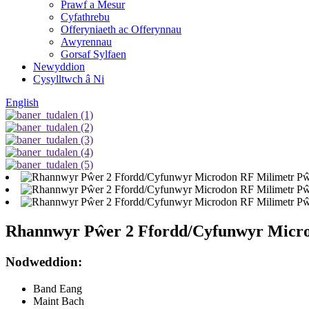
Prawf a Mesur
Cyfathrebu
Offeryniaeth ac Offerynnau
Awyrennau
Gorsaf Sylfaen
Newyddion
Cysylltwch â Ni
English
Rhannwyr Pŵer 2 Ffordd/Cyfunwyr Micro
Nodweddion:
Band Eang
Maint Bach