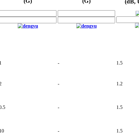
(G)
(G)
(dB,
1
-
1.5
2
-
1.2
0.5
-
1.5
10
-
1.5