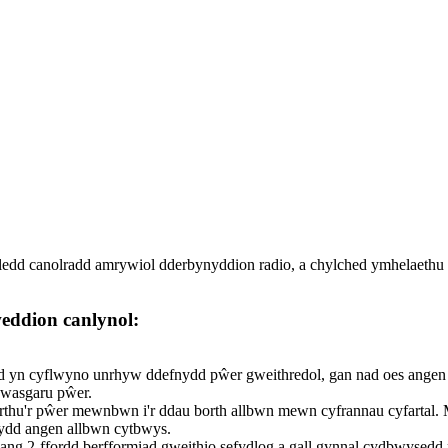
ledd canolradd amrywiol dderbynyddion radio, a chylched ymhelaethu of
eddion canlynol:
rdd yn cyflwyno unrhyw ddefnydd pŵer gweithredol, gan nad oes ang
 gwasgaru pŵer.
thu'r pŵer mewnbwn i'r ddau borth allbwn mewn cyfrannau cyfartal. 
sydd angen allbwn cytbwys.
ang 2-ffordd berfformiad gweithio sefydlog a gall gynnal cydbwysedd