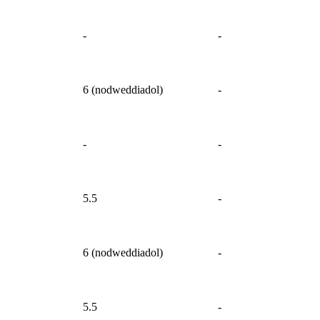
-
-
6 (nodweddiadol)
-
-
-
5.5
-
6 (nodweddiadol)
-
5.5
-