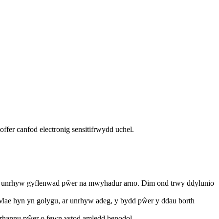
fer canfod electronig sensitifrwydd uchel.
en unrhyw gyflenwad pŵer na mwyhadur arno. Dim ond trwy ddylunio
Mae hyn yn golygu, ar unrhyw adeg, y bydd pŵer y ddau borth
 rhannu pŵer o fewn ystod amledd benodol.