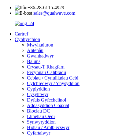
+86-28-6115-4929
sales@qualwave.com
Cartref
Cynhyrchion
Mwyhaduron
Antenâu
Gwanhadwyr
Baluns
Crysau-T Rhagfarn
Pecynnau Calibradu
Ceblau / Cynulliadau Cebl
Cylchredwyr / Ynysyddion
Cyplyddion
Cysylltwyr
Dyfais Gyfechelinol
Addasyddion Coaxial
Blociau DC
Llinellau Oedi
Synwyryddion
Hidlau / Amlblecswyr
Cyfartalwyr