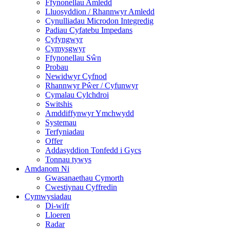
Ffynonellau Amledd
Lluosyddion / Rhannwyr Amledd
Cynulliadau Microdon Integredig
Padiau Cyfatebu Impedans
Cyfyngwyr
Cymysgwyr
Ffynonellau Sŵn
Probau
Newidwyr Cyfnod
Rhannwyr Pŵer / Cyfunwyr
Cymalau Cylchdroi
Switshis
Amddiffynwyr Ymchwydd
Systemau
Terfyniadau
Offer
Addasyddion Tonfedd i Gycs
Tonnau tywys
Amdanom Ni
Gwasanaethau Cymorth
Cwestiynau Cyffredin
Cymwysiadau
Di-wifr
Lloeren
Radar