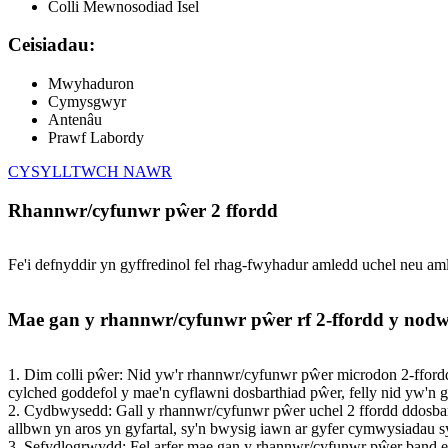
Colli Mewnosodiad Isel
Ceisiadau:
Mwyhaduron
Cymysgwyr
Antenâu
Prawf Labordy
CYSYLLTWCH NAWR
Rhannwr/cyfunwr pŵer 2 ffordd
Fe'i defnyddir yn gyffredinol fel rhag-fwyhadur amledd uchel neu am
Mae gan y rhannwr/cyfunwr pŵer rf 2-ffordd y nodw
1. Dim colli pŵer: Nid yw'r rhannwr/cyfunwr pŵer microdon 2-ffo
cylched goddefol y mae'n cyflawni dosbarthiad pŵer, felly nid yw'n
2. Cydbwysedd: Gall y rhannwr/cyfunwr pŵer uchel 2 ffordd ddosbar
allbwn yn aros yn gyfartal, sy'n bwysig iawn ar gyfer cymwysiadau 
3. Sefydlogrwydd: Fel arfer mae gan y rhannwr/cyfunwr pŵer band e