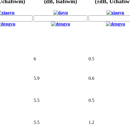
 Uchafswm)
(dB, Isafswm)
(±dB, Uchafs
6
0.5
5.9
0.6
5.5
0.5
5.5
1.2