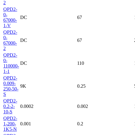
2
QPD2-
0-
DC
67
67000-
1-V
QPD2-
0-
DC
67
67000-
2
QPD2-
0-
DC
110
110000-
1-1
QPD2-
0.009-
9K
0.25
250-50-
S
QPD2-
0.2-2-
0.0002
0.002
10-S
QPD2-
1-200-
0.001
0.2
1K5-N