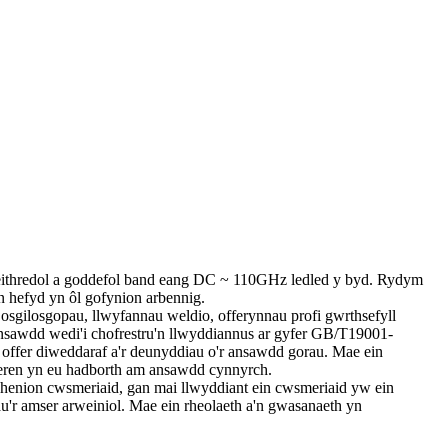
ithredol a goddefol band eang DC ~ 110GHz ledled y byd. Rydym
n hefyd yn ôl gofynion arbennig.
gilosgopau, llwyfannau weldio, offerynnau profi gwrthsefyll
 ansawdd wedi'i chofrestru'n llwyddiannus ar gyfer GB/T19001-
offer diweddaraf a'r deunyddiau o'r ansawdd gorau. Mae ein
seren yn eu hadborth am ansawdd cynnyrch.
ghenion cwsmeriaid, gan mai llwyddiant ein cwsmeriaid yw ein
'r amser arweiniol. Mae ein rheolaeth a'n gwasanaeth yn