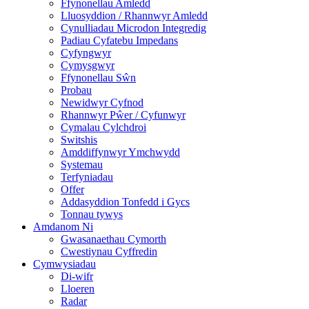
Ffynonellau Amledd
Lluosyddion / Rhannwyr Amledd
Cynulliadau Microdon Integredig
Padiau Cyfatebu Impedans
Cyfyngwyr
Cymysgwyr
Ffynonellau Sŵn
Probau
Newidwyr Cyfnod
Rhannwyr Pŵer / Cyfunwyr
Cymalau Cylchdroi
Switshis
Amddiffynwyr Ymchwydd
Systemau
Terfyniadau
Offer
Addasyddion Tonfedd i Gycs
Tonnau tywys
Amdanom Ni
Gwasanaethau Cymorth
Cwestiynau Cyffredin
Cymwysiadau
Di-wifr
Lloeren
Radar