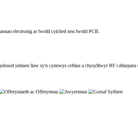
drannau electronig ar fwrdd cylched neu fwrdd PCB.
cydosod ymlaen llaw sy'n cynnwys ceblau a chysylltwyr RF i ddarparu