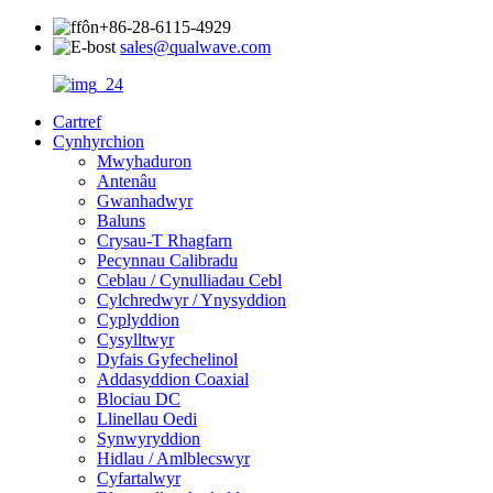
+86-28-6115-4929
sales@qualwave.com
Cartref
Cynhyrchion
Mwyhaduron
Antenâu
Gwanhadwyr
Baluns
Crysau-T Rhagfarn
Pecynnau Calibradu
Ceblau / Cynulliadau Cebl
Cylchredwyr / Ynysyddion
Cyplyddion
Cysylltwyr
Dyfais Gyfechelinol
Addasyddion Coaxial
Blociau DC
Llinellau Oedi
Synwyryddion
Hidlau / Amlblecswyr
Cyfartalwyr