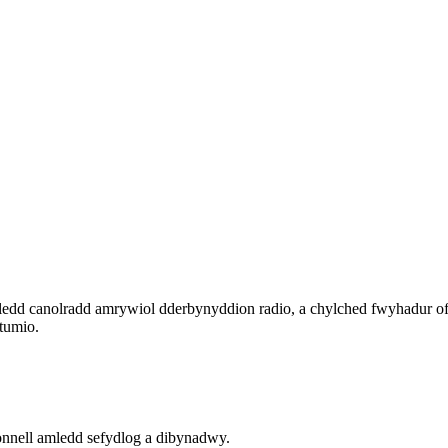
mledd canolradd amrywiol dderbynyddion radio, a chylched fwyhadur of
stumio.
honnell amledd sefydlog a dibynadwy.