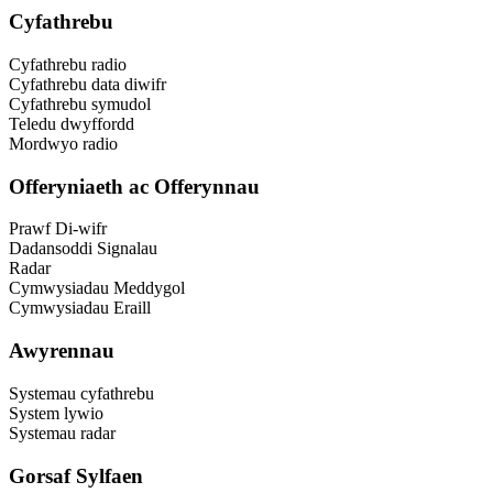
Cyfathrebu
Cyfathrebu radio
Cyfathrebu data diwifr
Cyfathrebu symudol
Teledu dwyffordd
Mordwyo radio
Offeryniaeth ac Offerynnau
Prawf Di-wifr
Dadansoddi Signalau
Radar
Cymwysiadau Meddygol
Cymwysiadau Eraill
Awyrennau
Systemau cyfathrebu
System lywio
Systemau radar
Gorsaf Sylfaen