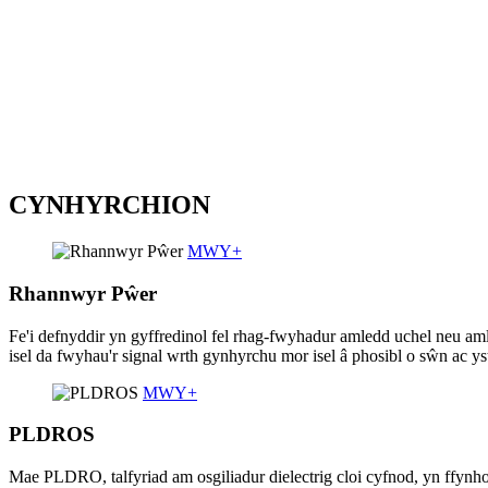
CYNHYRCHION
MWY
+
Rhannwyr Pŵer
Fe'i defnyddir yn gyffredinol fel rhag-fwyhadur amledd uchel neu a
isel da fwyhau'r signal wrth gynhyrchu mor isel â phosibl o sŵn ac y
MWY
+
PLDROS
Mae PLDRO, talfyriad am osgiliadur dielectrig cloi cyfnod, yn ffyn