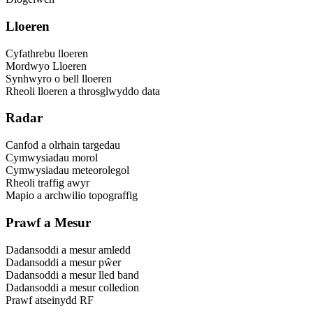
Lloeren
Cyfathrebu lloeren
Mordwyo Lloeren
Synhwyro o bell lloeren
Rheoli lloeren a throsglwyddo data
Radar
Canfod a olrhain targedau
Cymwysiadau morol
Cymwysiadau meteorolegol
Rheoli traffig awyr
Mapio a archwilio topograffig
Prawf a Mesur
Dadansoddi a mesur amledd
Dadansoddi a mesur pŵer
Dadansoddi a mesur lled band
Dadansoddi a mesur colledion
Prawf atseinydd RF