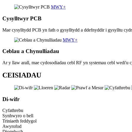
MWY
+
Cysylltwyr PCB
Mae cysylltydd PCB yn fath o gysylltydd a ddefnyddir i gysylltu cy
MWY
+
Ceblau a Chynulliadau
Ar y llaw arall, mae cydosodiadau cebl RF yn systemau cebl wedi'u 
CEISIADAU
Di-wifr
Cyfathrebu
Synhwyro o bell
Triniaeth feddygol
Awyrofod
Diogelwch