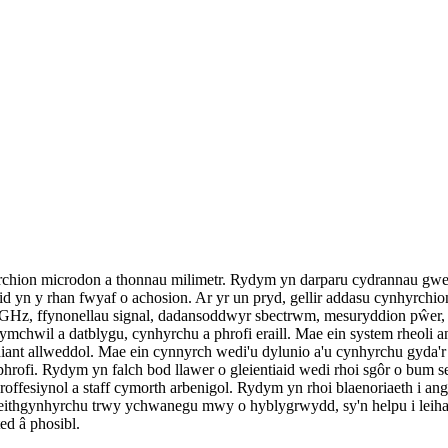
hion microdon a thonnau milimetr. Rydym yn darparu cydrannau gwe
d yn y rhan fwyaf o achosion. Ar yr un pryd, gellir addasu cynhyrchio
Hz, ffynonellau signal, dadansoddwyr sbectrwm, mesuryddion pŵer, os
 ymchwil a datblygu, cynhyrchu a phrofi eraill. Mae ein system rheoli
ant allweddol. Mae ein cynnyrch wedi'u dylunio a'u cynhyrchu gyda'r 
rofi. Rydym yn falch bod llawer o gleientiaid wedi rhoi sgôr o bum 
offesiynol a staff cymorth arbenigol. Rydym yn rhoi blaenoriaeth i an
eithgynhyrchu trwy ychwanegu mwy o hyblygrwydd, sy'n helpu i leihau
ed â phosibl.