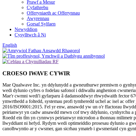
Prawf a Mesur
Cyfathrebu
Offeryniaeth ac Offerynnau
Awyrennau
Gorsaf Sylfaen
Newyddion
Cysylltwch â Ni
English
CROESO I
WAVE CYWIR
Mae Qualwave Inc. yn ddylunydd a gwneuthurwr premiwm o gynhyrc
wedi dylunio cyfres o fodelau safonol i ddiwallu anghenion cwsmeriai
Mae'r cwmni wedi'i gyfarparu â dadansoddwyr rhwydwaith fector 67G
ymwrthedd a foltedd, systemau profi tymheredd uchel ac isel ac offer
2016/ISO9001:2015. Fel yr enw, ansawdd yw un o'r ffactorau llwyddi
peirianwyr yn cadw ansawdd mewn cof trwy ddylunio, cynhyrchu a ph
Roedd ein tîm yn cynnwys peirianwyr microdon a thonnau milimetr pr
llwyddiant ni hefyd. Rydym wedi optimeiddio prosesau dylunio a gw
canolbwyntio ar y cwsmer, gan sicrhau ymateb i gwsmeriaid cyn gynt