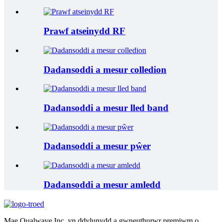
Prawf atseinydd RF
Dadansoddi a mesur colledion
Dadansoddi a mesur lled band
Dadansoddi a mesur pŵer
Dadansoddi a mesur amledd
Mae Qualwave Inc. yn ddylunydd a gwneuthurwr premiwm o