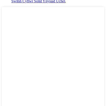
Switsh Cyflwr Solid Ynysiad Uchel
,