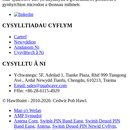
gynhyrchion microdon a thonnau milimetr.
CYSYLLTIADAU CYFLYM
Cartref
Newyddion
Amdanom Ni
Cysylltwch â Ni
CYSYLLTU Â NI
Ychwanegu: 5F, Adeilad 1, Tianke Plaza, Rhif 999 Tiangong
Ave., Ardal Newydd Tianfu, Chengdu, 610213, Tsieina
Email: sales@qualwave.com
Ffôn: +86-28-6115-4929
© Hawlfraint - 2010-2026: Cedwir Pob Hawl.
Map o'r Wefan
AMP Symudol
Antena Corn
,
Switsh PIN Band Eang
,
Switsh Deuod PIN
Band Eang
,
Antena
,
Switsh Deuod PIN Newid Cyflym
,