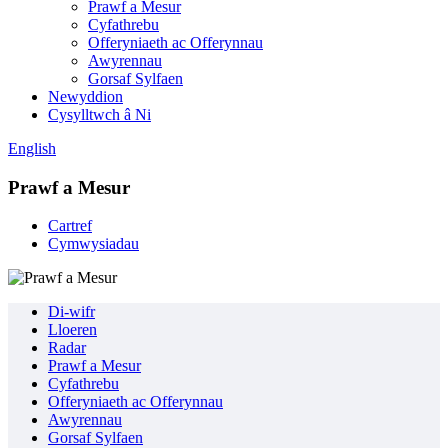
Prawf a Mesur
Cyfathrebu
Offeryniaeth ac Offerynnau
Awyrennau
Gorsaf Sylfaen
Newyddion
Cysylltwch â Ni
English
Prawf a Mesur
Cartref
Cymwysiadau
Di-wifr
Lloeren
Radar
Prawf a Mesur
Cyfathrebu
Offeryniaeth ac Offerynnau
Awyrennau
Gorsaf Sylfaen