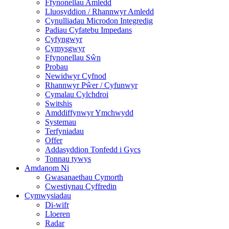
Ffynonellau Amledd
Lluosyddion / Rhannwyr Amledd
Cynulliadau Microdon Integredig
Padiau Cyfatebu Impedans
Cyfyngwyr
Cymysgwyr
Ffynonellau Sŵn
Probau
Newidwyr Cyfnod
Rhannwyr Pŵer / Cyfunwyr
Cymalau Cylchdroi
Switshis
Amddiffynwyr Ymchwydd
Systemau
Terfyniadau
Offer
Addasyddion Tonfedd i Gycs
Tonnau tywys
Amdanom Ni
Gwasanaethau Cymorth
Cwestiynau Cyffredin
Cymwysiadau
Di-wifr
Lloeren
Radar