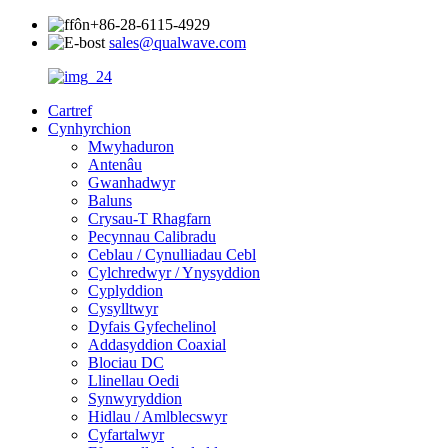
+86-28-6115-4929
sales@qualwave.com
Cartref
Cynhyrchion
Mwyhaduron
Antenâu
Gwanhadwyr
Baluns
Crysau-T Rhagfarn
Pecynnau Calibradu
Ceblau / Cynulliadau Cebl
Cylchredwyr / Ynysyddion
Cyplyddion
Cysylltwyr
Dyfais Gyfechelinol
Addasyddion Coaxial
Blociau DC
Llinellau Oedi
Synwyryddion
Hidlau / Amlblecswyr
Cyfartalwyr