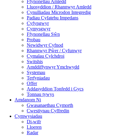
Ffynonellau Amledd
Lluosyddion / Rhannwyr Amledd
Cynulliadau Microdon Integredig
Padiau Cyfatebu Impedans
Cyfyngwyr
Cymysgwyr
Ffynonellau Sŵn
Probau
Newidwyr Cyfnod
Rhannwyr Pŵer / Cyfunwyr
Cymalau Cylchdroi
Switshis
Amddiffynwyr Ymchwydd
Systemau
Terfyniadau
Offer
Addasyddion Tonfedd i Gycs
Tonnau tywys
Amdanom Ni
Gwasanaethau Cymorth
Cwestiynau Cyffredin
Cymwysiadau
Di-wifr
Lloeren
Radar