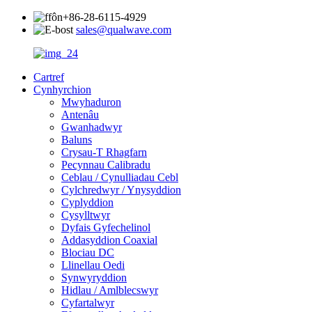
+86-28-6115-4929
sales@qualwave.com
Cartref
Cynhyrchion
Mwyhaduron
Antenâu
Gwanhadwyr
Baluns
Crysau-T Rhagfarn
Pecynnau Calibradu
Ceblau / Cynulliadau Cebl
Cylchredwyr / Ynysyddion
Cyplyddion
Cysylltwyr
Dyfais Gyfechelinol
Addasyddion Coaxial
Blociau DC
Llinellau Oedi
Synwyryddion
Hidlau / Amlblecswyr
Cyfartalwyr