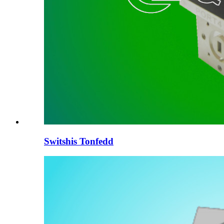
Switshis Tonfedd