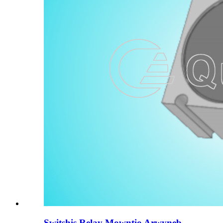
Switshis Relay Mowntio Arwyneb