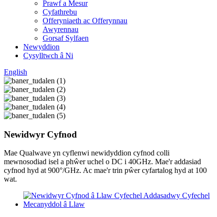
Prawf a Mesur
Cyfathrebu
Offeryniaeth ac Offerynnau
Awyrennau
Gorsaf Sylfaen
Newyddion
Cysylltwch â Ni
English
Newidwyr Cyfnod
Mae Qualwave yn cyflenwi newidyddion cyfnod colli
mewnosodiad isel a phŵer uchel o DC i 40GHz. Mae'r addasiad
cyfnod hyd at 900°/GHz. Ac mae'r trin pŵer cyfartalog hyd at 100
wat.