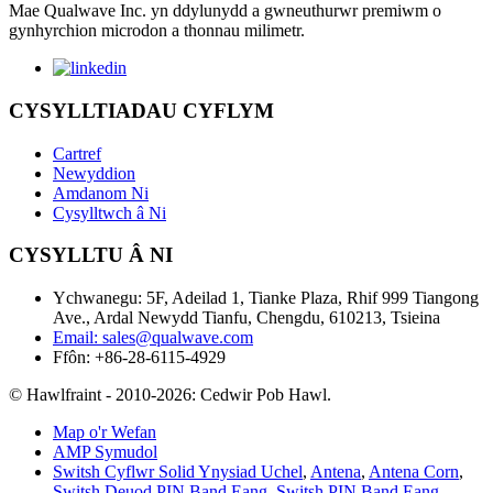
Mae Qualwave Inc. yn ddylunydd a gwneuthurwr premiwm o
gynhyrchion microdon a thonnau milimetr.
CYSYLLTIADAU CYFLYM
Cartref
Newyddion
Amdanom Ni
Cysylltwch â Ni
CYSYLLTU Â NI
Ychwanegu: 5F, Adeilad 1, Tianke Plaza, Rhif 999 Tiangong
Ave., Ardal Newydd Tianfu, Chengdu, 610213, Tsieina
Email: sales@qualwave.com
Ffôn: +86-28-6115-4929
© Hawlfraint - 2010-2026: Cedwir Pob Hawl.
Map o'r Wefan
AMP Symudol
Switsh Cyflwr Solid Ynysiad Uchel
,
Antena
,
Antena Corn
,
Switsh Deuod PIN Band Eang
,
Switsh PIN Band Eang
,