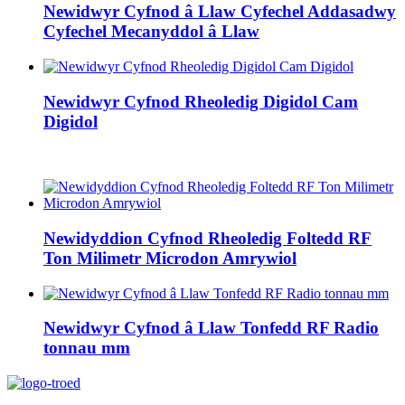
Newidwyr Cyfnod â Llaw Cyfechel Addasadwy
Cyfechel Mecanyddol â Llaw
Newidwyr Cyfnod Rheoledig Digidol Cam
Digidol
Newidyddion Cyfnod Rheoledig Foltedd RF
Ton Milimetr Microdon Amrywiol
Newidwyr Cyfnod â Llaw Tonfedd RF Radio
tonnau mm