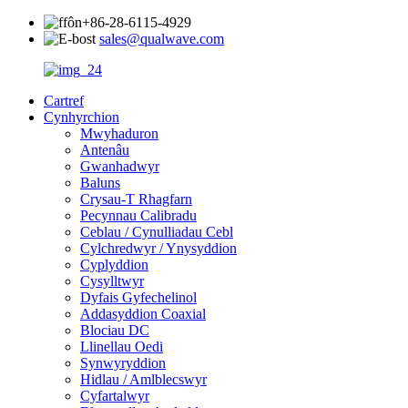
+86-28-6115-4929
sales@qualwave.com
Cartref
Cynhyrchion
Mwyhaduron
Antenâu
Gwanhadwyr
Baluns
Crysau-T Rhagfarn
Pecynnau Calibradu
Ceblau / Cynulliadau Cebl
Cylchredwyr / Ynysyddion
Cyplyddion
Cysylltwyr
Dyfais Gyfechelinol
Addasyddion Coaxial
Blociau DC
Llinellau Oedi
Synwyryddion
Hidlau / Amlblecswyr
Cyfartalwyr