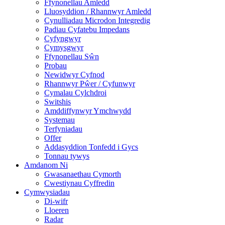
Ffynonellau Amledd
Lluosyddion / Rhannwyr Amledd
Cynulliadau Microdon Integredig
Padiau Cyfatebu Impedans
Cyfyngwyr
Cymysgwyr
Ffynonellau Sŵn
Probau
Newidwyr Cyfnod
Rhannwyr Pŵer / Cyfunwyr
Cymalau Cylchdroi
Switshis
Amddiffynwyr Ymchwydd
Systemau
Terfyniadau
Offer
Addasyddion Tonfedd i Gycs
Tonnau tywys
Amdanom Ni
Gwasanaethau Cymorth
Cwestiynau Cyffredin
Cymwysiadau
Di-wifr
Lloeren
Radar