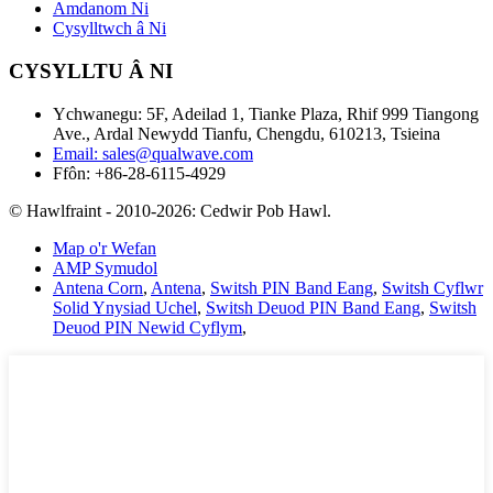
Amdanom Ni
Cysylltwch â Ni
CYSYLLTU Â NI
Ychwanegu: 5F, Adeilad 1, Tianke Plaza, Rhif 999 Tiangong
Ave., Ardal Newydd Tianfu, Chengdu, 610213, Tsieina
Email: sales@qualwave.com
Ffôn: +86-28-6115-4929
© Hawlfraint - 2010-2026: Cedwir Pob Hawl.
Map o'r Wefan
AMP Symudol
Antena Corn
,
Antena
,
Switsh PIN Band Eang
,
Switsh Cyflwr
Solid Ynysiad Uchel
,
Switsh Deuod PIN Band Eang
,
Switsh
Deuod PIN Newid Cyflym
,