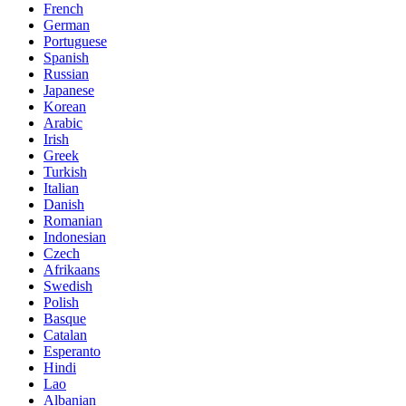
French
German
Portuguese
Spanish
Russian
Japanese
Korean
Arabic
Irish
Greek
Turkish
Italian
Danish
Romanian
Indonesian
Czech
Afrikaans
Swedish
Polish
Basque
Catalan
Esperanto
Hindi
Lao
Albanian