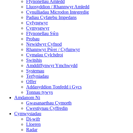
Ffynonellau Amledd
Lluosyddion / Rhannwyr Amledd
Cynulliadau Microdon Integredig
Padiau Cyfatebu Impedans
Cyfyngwyr
Cymysgwyr
Ffynonellau Sŵn
Probau
Newidwyr Cyfnod
Rhannwyr Pŵer / Cyfunwyr
Cymalau Cylchdroi
Switshis
Amddiffynwyr Ymchwydd
Systemau
Terfyniadau
Offer
Addasyddion Tonfedd i Gycs
Tonnau tywys
Amdanom Ni
Gwasanaethau Cymorth
Cwestiynau Cyffredin
Cymwysiadau
Di-wifr
Lloeren
Radar