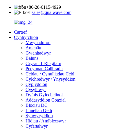
+86-28-6115-4929
sales@qualwave.com
Cartref
Cynhyrchion
Mwyhaduron
Antenâu
Gwanhadwyr
Baluns
Crysau-T Rhagfarn
Pecynnau Calibradu
Ceblau / Cynulliadau Cebl
Cylchredwyr / Ynysyddion
Cyplyddion
Cysylltwyr
Dyfais Gyfechelinol
Addasyddion Coaxial
Blociau DC
Llinellau Oedi
Synwyryddion
Hidlau / Amlblecswyr
Cyfartalwyr