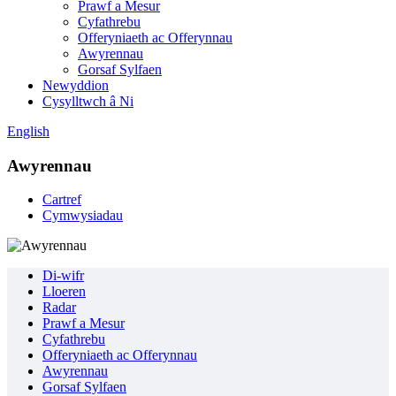
Prawf a Mesur
Cyfathrebu
Offeryniaeth ac Offerynnau
Awyrennau
Gorsaf Sylfaen
Newyddion
Cysylltwch â Ni
English
Awyrennau
Cartref
Cymwysiadau
Di-wifr
Lloeren
Radar
Prawf a Mesur
Cyfathrebu
Offeryniaeth ac Offerynnau
Awyrennau
Gorsaf Sylfaen