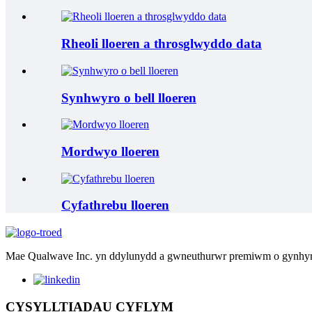
Rheoli lloeren a throsglwyddo data
Synhwyro o bell lloeren
Mordwyo lloeren
Cyfathrebu lloeren
Mae Qualwave Inc. yn ddylunydd a gwneuthurwr premiwm o gynhyrc
CYSYLLTIADAU CYFLYM