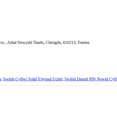
Ave., Ardal Newydd Tianfu, Chengdu, 610213, Tsieina
a
,
Switsh Cyflwr Solid Ynysiad Uchel
,
Switsh Deuod PIN Newid Cyf