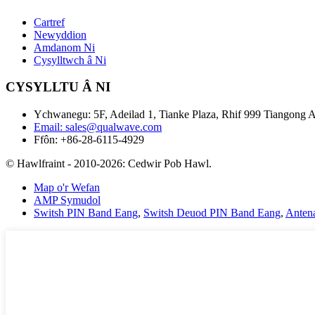
Cartref
Newyddion
Amdanom Ni
Cysylltwch â Ni
CYSYLLTU Â NI
Ychwanegu: 5F, Adeilad 1, Tianke Plaza, Rhif 999 Tiangong 
Email: sales@qualwave.com
Ffôn: +86-28-6115-4929
© Hawlfraint - 2010-2026: Cedwir Pob Hawl.
Map o'r Wefan
AMP Symudol
Switsh PIN Band Eang
,
Switsh Deuod PIN Band Eang
,
Anten