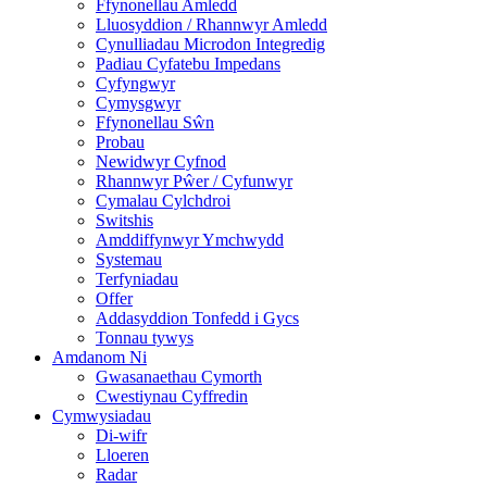
Ffynonellau Amledd
Lluosyddion / Rhannwyr Amledd
Cynulliadau Microdon Integredig
Padiau Cyfatebu Impedans
Cyfyngwyr
Cymysgwyr
Ffynonellau Sŵn
Probau
Newidwyr Cyfnod
Rhannwyr Pŵer / Cyfunwyr
Cymalau Cylchdroi
Switshis
Amddiffynwyr Ymchwydd
Systemau
Terfyniadau
Offer
Addasyddion Tonfedd i Gycs
Tonnau tywys
Amdanom Ni
Gwasanaethau Cymorth
Cwestiynau Cyffredin
Cymwysiadau
Di-wifr
Lloeren
Radar