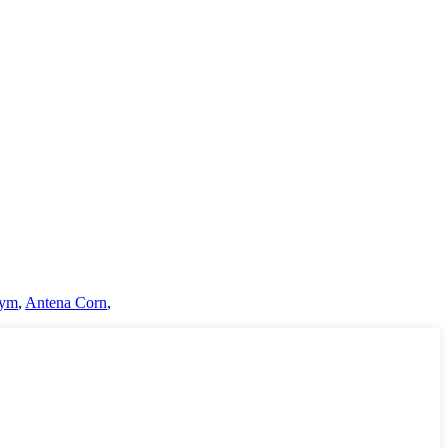
lym
,
Antena Corn
,