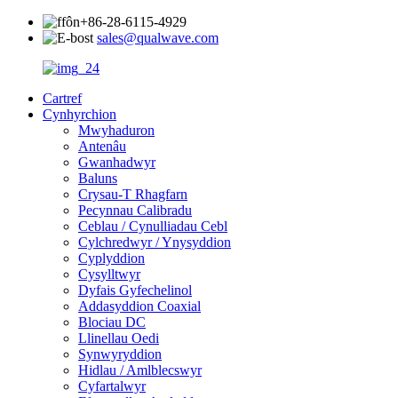
+86-28-6115-4929
sales@qualwave.com
Cartref
Cynhyrchion
Mwyhaduron
Antenâu
Gwanhadwyr
Baluns
Crysau-T Rhagfarn
Pecynnau Calibradu
Ceblau / Cynulliadau Cebl
Cylchredwyr / Ynysyddion
Cyplyddion
Cysylltwyr
Dyfais Gyfechelinol
Addasyddion Coaxial
Blociau DC
Llinellau Oedi
Synwyryddion
Hidlau / Amlblecswyr
Cyfartalwyr