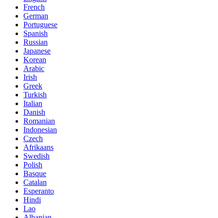
French
German
Portuguese
Spanish
Russian
Japanese
Korean
Arabic
Irish
Greek
Turkish
Italian
Danish
Romanian
Indonesian
Czech
Afrikaans
Swedish
Polish
Basque
Catalan
Esperanto
Hindi
Lao
Albanian