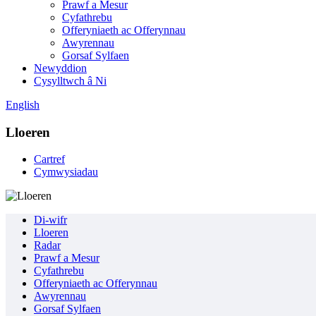
Prawf a Mesur
Cyfathrebu
Offeryniaeth ac Offerynnau
Awyrennau
Gorsaf Sylfaen
Newyddion
Cysylltwch â Ni
English
Lloeren
Cartref
Cymwysiadau
Di-wifr
Lloeren
Radar
Prawf a Mesur
Cyfathrebu
Offeryniaeth ac Offerynnau
Awyrennau
Gorsaf Sylfaen