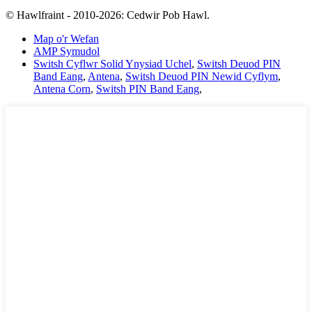
© Hawlfraint - 2010-2026: Cedwir Pob Hawl.
Map o'r Wefan
AMP Symudol
Switsh Cyflwr Solid Ynysiad Uchel
,
Switsh Deuod PIN
Band Eang
,
Antena
,
Switsh Deuod PIN Newid Cyflym
,
Antena Corn
,
Switsh PIN Band Eang
,