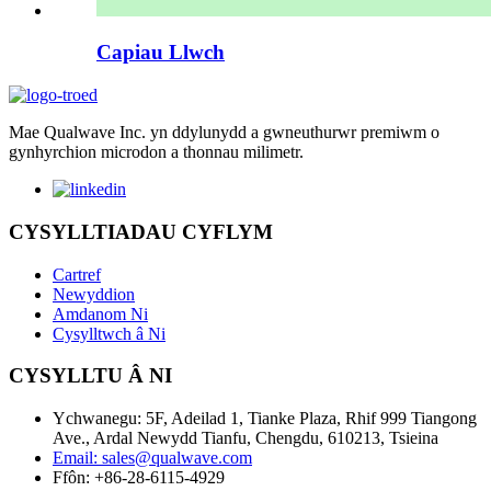
Capiau Llwch
Mae Qualwave Inc. yn ddylunydd a gwneuthurwr premiwm o
gynhyrchion microdon a thonnau milimetr.
CYSYLLTIADAU CYFLYM
Cartref
Newyddion
Amdanom Ni
Cysylltwch â Ni
CYSYLLTU Â NI
Ychwanegu: 5F, Adeilad 1, Tianke Plaza, Rhif 999 Tiangong
Ave., Ardal Newydd Tianfu, Chengdu, 610213, Tsieina
Email: sales@qualwave.com
Ffôn: +86-28-6115-4929