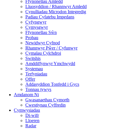
Ffynonellau Amledd
Lluosyddion / Rhannwyr Amledd
Cynulliadau Microdon Integredig
Padiau Cyfatebu Impedans
Cyfyngwyr
Cymysgwyr
Ffynonellau Sŵn
Probau
Newidwyr Cyfnod
Rhannwyr Pŵer / Cyfunwyr
Cymalau Cylchdroi
Switshis
Amddiffynwyr Ymchwydd
Systemau
Terfyniadau
Offer
Addasyddion Tonfedd i Gycs
Tonnau tywys
Amdanom Ni
Gwasanaethau Cymorth
Cwestiynau Cyffredin
Cymwysiadau
Di-wifr
Lloeren
Radar