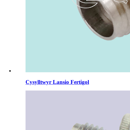
Cysylltwyr Lansio Fertigol