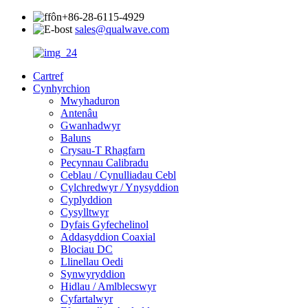
+86-28-6115-4929
sales@qualwave.com
Cartref
Cynhyrchion
Mwyhaduron
Antenâu
Gwanhadwyr
Baluns
Crysau-T Rhagfarn
Pecynnau Calibradu
Ceblau / Cynulliadau Cebl
Cylchredwyr / Ynysyddion
Cyplyddion
Cysylltwyr
Dyfais Gyfechelinol
Addasyddion Coaxial
Blociau DC
Llinellau Oedi
Synwyryddion
Hidlau / Amlblecswyr
Cyfartalwyr