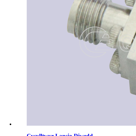
Cysylltwyr Lansio Diwedd